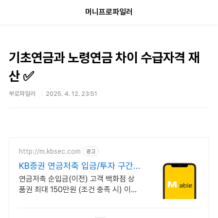
본문 바로가기
머니프로파일러
기초연금과 노령연금 차이 수급자격 재
산 ✅
부로파일러
2025. 4. 12. 23:51
http://m.kbsec.com
광고
KB증권 연금저축 입금/투자 구간
별 쿠폰 혜택
연금저축 순입금(이전) 고객 백화점 상
품권 최대 150만원 (조건 충족 시) 이벤
트 기간 내 국내주식형펀드 순매수하고
최대 10만원 쿠폰받기(조건 충족 시)