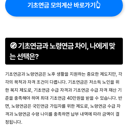
기초연금 모의계산 바로가기👆
🧭 기초연금과 노령연금 차이, 나에게 맞
는 선택은?
기초연금
과
노령연금
은 노후 생활을 지원하는 중요한 제도지만, 각
각의 목적과 자격 조건이 다릅니다.
기초연금
은 저소득 노인을 위
한 복지 제도로,
기초연금 수급 자격
과
기초연금 수급 자격 재산
기
준을 충족해야 하며 최대
기초연금 40만원
을 받을 수 있습니다. 반
면,
노령연금
은 국민연금 가입자를 위한 제도로,
노령연금 수급 자
격
과
노령연금 수령 나이
를 충족하면 납부 내역에 따라 금액이 결
정됩니다.